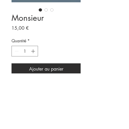
Monsieur
Prix
15,00 €
Quantité
*
Ajouter au panier
Format A4
Vendu sans cadre
Imprimée sur papier recyclé 300g.
Impression numérique , les solvants des
encres sont Eco-Label.