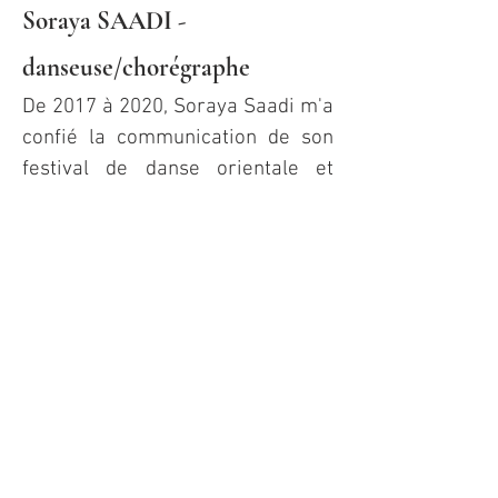
Soraya SAADI -
danseuse/chorégraphe
De 2017 à 2020, Soraya Saadi m'a
confié
la communication de son
festival de danse orientale et
fusion "Et si l'Orient m'était
Conté".
(affiches, décors de fond de
scène
, flyers, bannières web,
logo.)