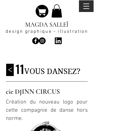
MAGDA SALLEÏ
design graphique - illustration
11
<
VOUS DANSEZ?
cie DJINN CIRCUS
Création du nouveau logo
pour
cette compagnie de danse h
ors
norm
e
.